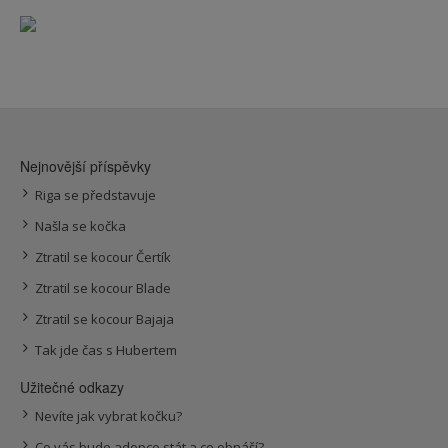
Nejnovější příspěvky
Riga se představuje
Našla se kočka
Ztratil se kocour Čertík
Ztratil se kocour Blade
Ztratil se kocour Bajaja
Tak jde čas s Hubertem
Užitečné odkazy
Nevíte jak vybrat kočku?
Co vás bude adopce stát a co obnáší?