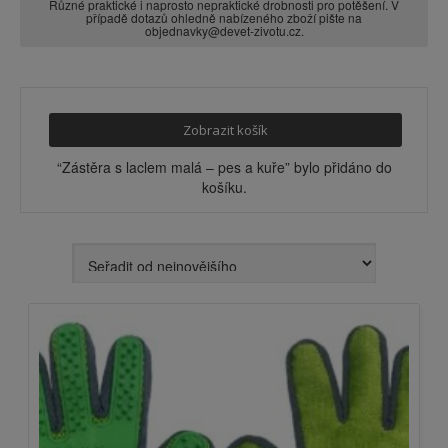
Různé praktické i naprosto nepraktické drobnosti pro potěšení. V
případě dotazů ohledně nabízeného zboží pište na
objednavky@devet-zivotu.cz.
Zobrazit košík
“Zástěra s laclem malá – pes a kuře” bylo přidáno do
košíku.