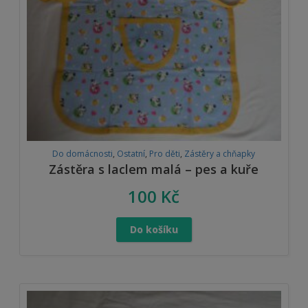
Do domácnosti
,
Ostatní
,
Pro děti
,
Zástěry a chňapky
Zástěra s laclem malá – pes a kuře
100
Kč
Do košíku