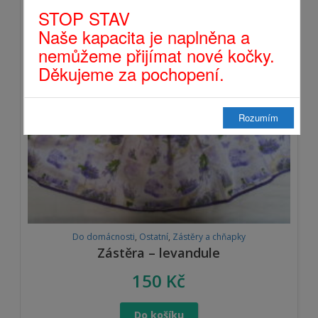
STOP STAV
Naše kapacita je naplněna a
nemůžeme přijímat nové kočky.
Děkujeme za pochopení.
Rozumím
Do domácnosti
,
Ostatní
,
Zástěry a chňapky
Zástěra – levandule
150
Kč
Do košíku