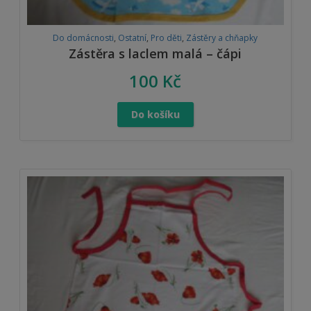
Do domácnosti
,
Ostatní
,
Pro děti
,
Zástěry a chňapky
Zástěra s laclem malá – čápi
100
Kč
Do košíku