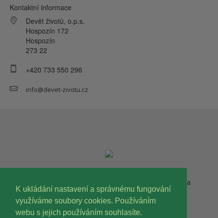
Kontaktní informace
Devět životů, o.p.s.
Hospozín 172
Hospozín
273 22
+420 733 550 296
info@devet-zivotu.cz
Copyright © 2023 Devět životů, o.p.s. Všechna práva
K ukládání nastavení a správnému fungování
vyhrazena.
využíváme soubory cookies. Používáním
webu s jejich používáním souhlasíte.