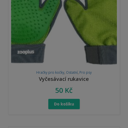
Hračky pro kočky
,
Ostatní
,
Pro psy
Vyčesávací rukavice
50
Kč
Do košíku