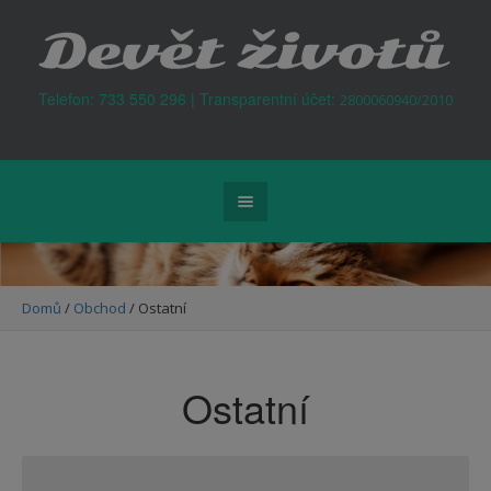
Kontejner na odpad Praha
Telefon: 733 550 296 | Transparentní účet:
2800060940/2010
Domů
/
Obchod
/ Ostatní
Ostatní