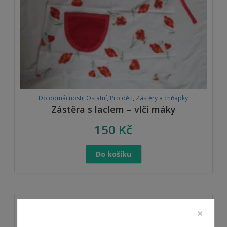
Do domácnosti
,
Ostatní
,
Pro děti
,
Zástěry a chňapky
Zástěra s laclem – vlčí máky
150
Kč
Do košíku
×