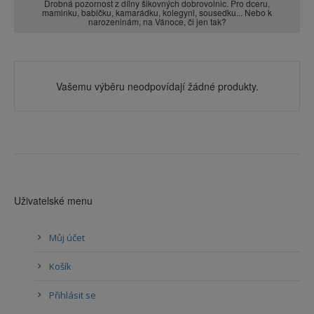
Drobná pozornost z dílny šikovných dobrovolnic. Pro dceru,
maminku, babičku, kamarádku, kolegyni, sousedku... Nebo k
narozeninám, na Vánoce, či jen tak?
Vašemu výběru neodpovídají žádné produkty.
Uživatelské menu
Můj účet
Košík
Přihlásit se