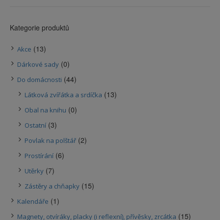
Kategorie produktů
(13)
Akce
(0)
Dárkové sady
(44)
Do domácnosti
(13)
Látková zvířátka a srdíčka
(0)
Obal na knihu
(3)
Ostatní
(2)
Povlak na polštář
(6)
Prostírání
(7)
Utěrky
(15)
Zástěry a chňapky
(1)
Kalendáře
(15)
Magnety, otvíráky, placky (i reflexní), přívěsky, zrcátka