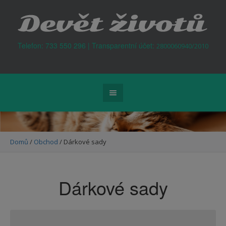
Kontejner na odpad Praha
Telefon: 733 550 296 | Transparentní účet:
2800060940/2010
Domů
/
Obchod
/ Dárkové sady
Dárkové sady