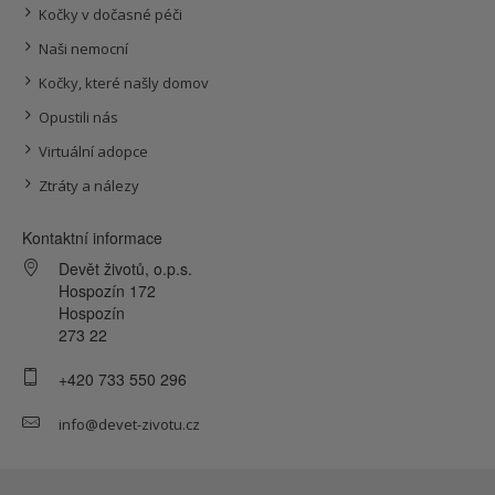
Kočky v dočasné péči
Naši nemocní
Kočky, které našly domov
Opustili nás
Virtuální adopce
Ztráty a nálezy
Kontaktní informace
Devět životů, o.p.s.
Hospozín 172
Hospozín
273 22
+420 733 550 296
info@devet-zivotu.cz