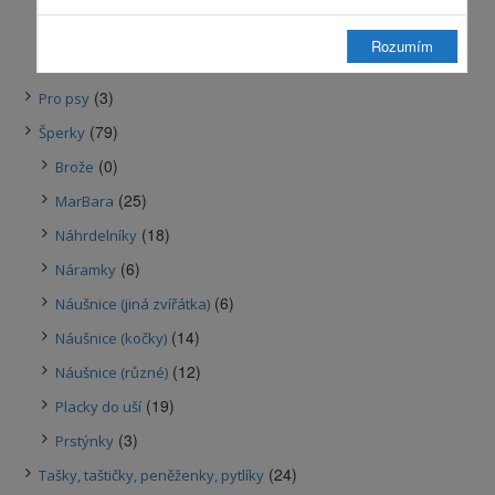
(16)
Podložky
Rozumím
(0)
Taburetky
(3)
Pro psy
(79)
Šperky
(0)
Brože
(25)
MarBara
(18)
Náhrdelníky
(6)
Náramky
(6)
Náušnice (jiná zvířátka)
(14)
Náušnice (kočky)
(12)
Náušnice (různé)
(19)
Placky do uší
(3)
Prstýnky
(24)
Tašky, taštičky, peněženky, pytlíky