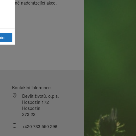
žádné nadcházející akce.
mím
Kontaktní informace
Devět životů, o.p.s.
Hospozín 172
Hospozín
273 22
+420 733 550 296