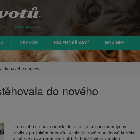
účet:
2800060940/2010
ÁS
OBCHOD
KALENDÁŘ AKCÍ
NOVINKY
ala do nového domova
stěhovala do nového
Do nového domova odešla Josefína, které poslední týdny
trávila v pražském depozitu. Josie je hravá a povídavá kočička
a má ráda psy, proto jsme rádi že bude bydlet s malou