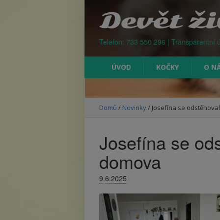
Kontejner na odpad Praha
Telefon: 733 550 296 | Transparentní 
ÚVOD
KOČKY
O N
Domů
/
Novinky
/
Josefína se odstěhov
Josefína se od
domova
9.6.2025