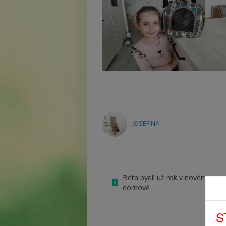
JOSEFÍNA
Beta bydlí už rok v novém
domově
S