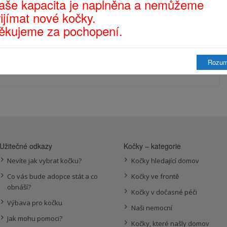
aše kapacita je naplněna a nemůžeme
řijímat nové kočky.
ěkujeme za pochopení.
y přidané
Rozu
Užitečné odkazy
Kočky – kategorie
Nevíte jak vybrat kočku?
Kočky hledající domov
Co vás bude adopce stát a co
Kočky ve frontě
obnáší?
Kočky v dočasné péči
Výbava pro kočku
Naši nemocní
Jak mohu pomoci?
Kočky, které našly domov