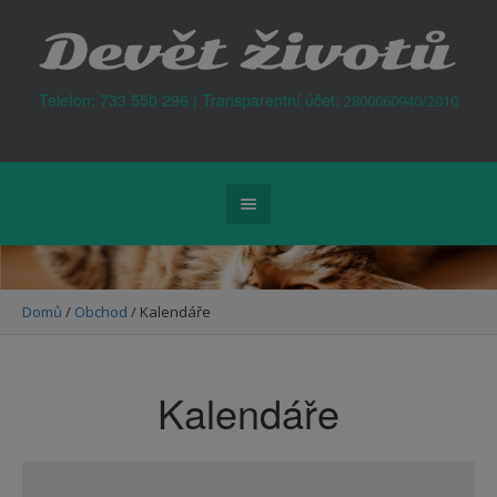
Kontejner na odpad Praha
Telefon: 733 550 296 | Transparentní účet:
2800060940/2010
Domů
/
Obchod
/ Kalendáře
Kalendáře