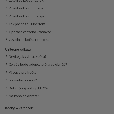
Ztratil se kocour Čertík
Ztratil se kocour Blade
Ztratil se kocour Bajaja
Tak jde čas s Hubertem
Operace černého krasavce
Ztratila se kočka Hranolka
Užitečné odkazy
Nevíte jak vybrat kočku?
Co vás bude adopce stát a co obnáší?
Výbava pro kočku
Jak mohu pomoci?
Dobročinný eshop MEOW
Na koho se obrátit?
Kočky – kategorie