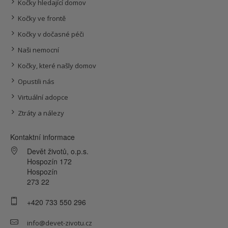
Kočky hledající domov
Kočky ve frontě
Kočky v dočasné péči
Naši nemocní
Kočky, které našly domov
Opustili nás
Virtuální adopce
Ztráty a nálezy
Kontaktní informace
Devět životů, o.p.s.
Hospozín 172
Hospozín
273 22
+420 733 550 296
info@devet-zivotu.cz