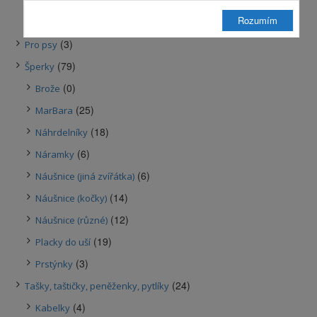
(16)
Podložky
Rozumím
(0)
Taburetky
(3)
Pro psy
(79)
Šperky
(0)
Brože
(25)
MarBara
(18)
Náhrdelníky
(6)
Náramky
(6)
Náušnice (jiná zvířátka)
(14)
Náušnice (kočky)
(12)
Náušnice (různé)
(19)
Placky do uší
(3)
Prstýnky
(24)
Tašky, taštičky, peněženky, pytlíky
(4)
Kabelky