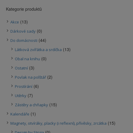
Kategorie produktů
(13)
Akce
(0)
Dárkové sady
(44)
Do domácnosti
(13)
Látková zvířátka a srdíčka
(0)
Obal na knihu
(3)
Ostatní
(2)
Povlak na polštář
(6)
Prostírání
(7)
Utěrky
(15)
Zástěry a chňapky
(1)
Kalendáře
(15)
Magnety, otvíráky, placky (i reflexní), přívěsky, zrcátka
(0)
Design by Striga