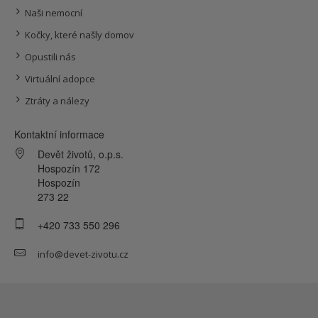
Naši nemocní
Kočky, které našly domov
Opustili nás
Virtuální adopce
Ztráty a nálezy
Kontaktní informace
Devět životů, o.p.s.
Hospozín 172
Hospozín
273 22
+420 733 550 296
info@devet-zivotu.cz