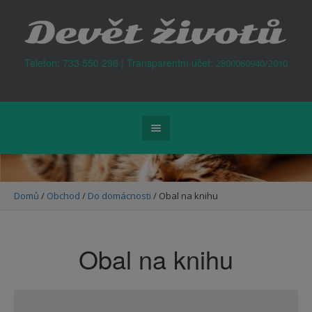
Kontejner na odpad Praha
Telefon: 733 550 296 | Transparentní účet:
2800060940/2010
Domů
/
Obchod
/
Do domácnosti
/ Obal na knihu
Obal na knihu