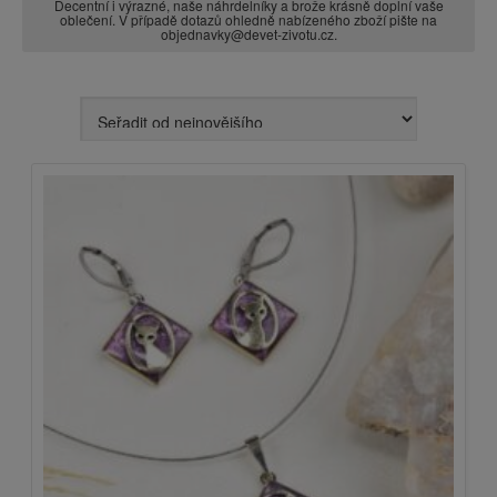
Decentní i výrazné, naše náhrdelníky a brože krásně doplní vaše
oblečení. V případě dotazů ohledně nabízeného zboží pište na
objednavky@devet-zivotu.cz.