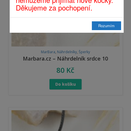
Děkujeme za pochopení.
Rozumím
MarBara
,
Náhrdelníky
,
Šperky
Marbara.cz – Náhrdelník srdce 10
80
Kč
Do košíku