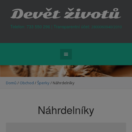
Kontejner na odpad Praha
Telefon: 733 550 296 | Transparentní účet:
2800060940/2010
Domů
/
Obchod
/
Šperky
/ Náhrdelníky
Náhrdelníky