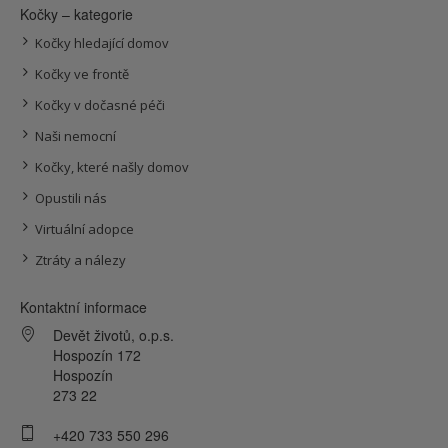
Kočky – kategorie
Kočky hledající domov
Kočky ve frontě
Kočky v dočasné péči
Naši nemocní
Kočky, které našly domov
Opustili nás
Virtuální adopce
Ztráty a nálezy
Kontaktní informace
Devět životů, o.p.s.
Hospozín 172
Hospozín
273 22
+420 733 550 296