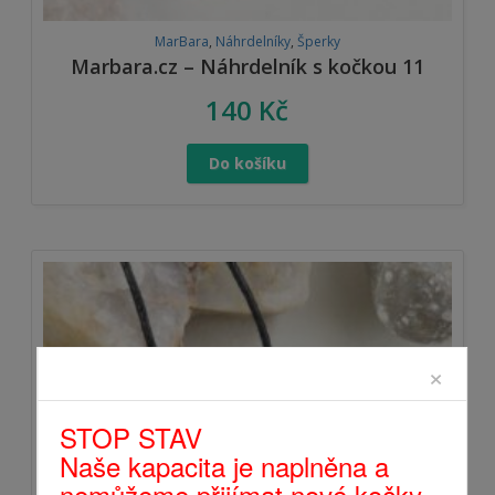
MarBara
,
Náhrdelníky
,
Šperky
Marbara.cz – Náhrdelník s kočkou 11
140
Kč
Do košíku
×
STOP STAV
Naše kapacita je naplněna a
nemůžeme přijímat nové kočky.