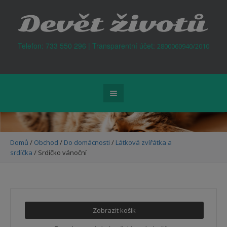
Kontejner na odpad Praha
Telefon: 733 550 296 | Transparentní účet:
2800060940/2010
Domů
/
Obchod
/
Do domácnosti
/
Látková zvířátka a
srdíčka
/ Srdíčko vánoční
Zobrazit košík