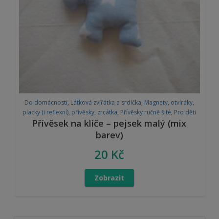
Do domácnosti
,
Látková zvířátka a srdíčka
,
Magnety, otvíráky,
placky (i reflexní), přívěsky, zrcátka
,
Přívěsky ručně šité
,
Pro děti
Přívěsek na klíče – pejsek malý (mix
barev)
20
Kč
Zobrazit