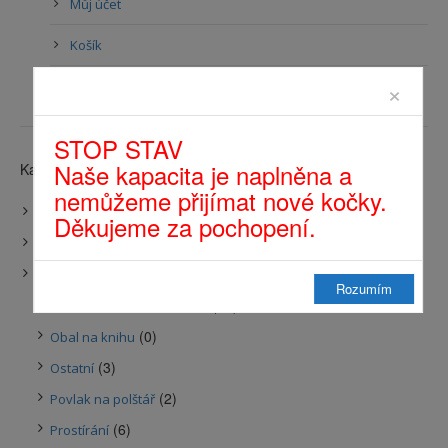
Můj účet
Košík
×
Přihlásit se
STOP STAV
Naše kapacita je naplněna a
Kategorie produktů
nemůžeme přijímat nové kočky.
(13)
Akce
Děkujeme za pochopení.
(0)
Dárkové sady
(44)
Do domácnosti
Rozumím
(13)
Látková zvířátka a srdíčka
(0)
Obal na knihu
(3)
Ostatní
(2)
Povlak na polštář
(6)
Prostírání