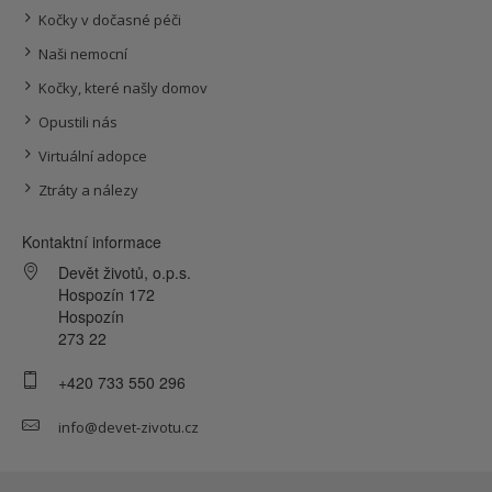
Kočky v dočasné péči
Naši nemocní
Kočky, které našly domov
Opustili nás
Virtuální adopce
Ztráty a nálezy
Kontaktní informace
Devět životů, o.p.s.
Hospozín 172
Hospozín
273 22
+420 733 550 296
info@devet-zivotu.cz