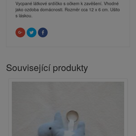
Vycpané látkové srdíčko s očkem k zavěšení. Vhodné
jako ozdoba domácnosti. Rozměr cca 12 x 6 cm. Ušito
s láskou.
Sdílet
Sdílet
Click
na
na
to
Google+
Twitteru
share
(Otevře
(Otevře
on
se
se
Facebook
v
v
(Otevře
novém
novém
se
okně)
okně)
v
novém
Související produkty
okně)