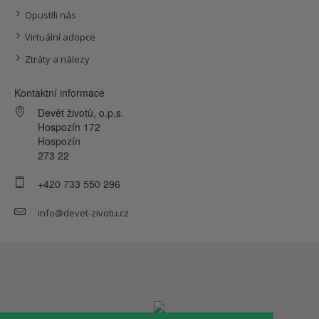
Opustili nás
Virtuální adopce
Ztráty a nálezy
Kontaktní informace
Devět životů, o.p.s.
Hospozín 172
Hospozín
273 22
+420 733 550 296
info@devet-zivotu.cz