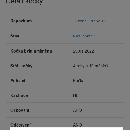
Detail kočky
Depozitum
Zuzana - Praha 13
Stav
Našli domov
Kočka byla umístěna
29.01.2022
Stáří kočky
4 roky a 10 měsíců
Pohlaví
Kočka
Kastrace
NE
Očkování
ANO
Odčervení
ANO