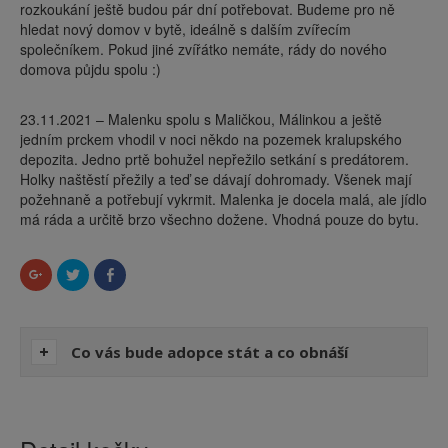
rozkoukání ještě budou pár dní potřebovat. Budeme pro ně
hledat nový domov v bytě, ideálně s dalším zvířecím
společníkem. Pokud jiné zvířátko nemáte, rády do nového
domova půjdu spolu :)
23.11.2021 – Malenku spolu s Maličkou, Málinkou a ještě
jedním prckem vhodil v noci někdo na pozemek kralupského
depozita. Jedno prtě bohužel nepřežilo setkání s predátorem.
Holky naštěstí přežily a teď se dávají dohromady. Všenek mají
požehnaně a potřebují vykrmit. Malenka je docela malá, ale jídlo
má ráda a určitě brzo všechno dožene. Vhodná pouze do bytu.
Sdílet
Sdílet
Click
na
na
to
Google+
Twitteru
share
(Otevře
(Otevře
on
se
se
Facebook
v
v
(Otevře
novém
novém
se
Co vás bude adopce stát a co obnáší
okně)
okně)
v
novém
okně)