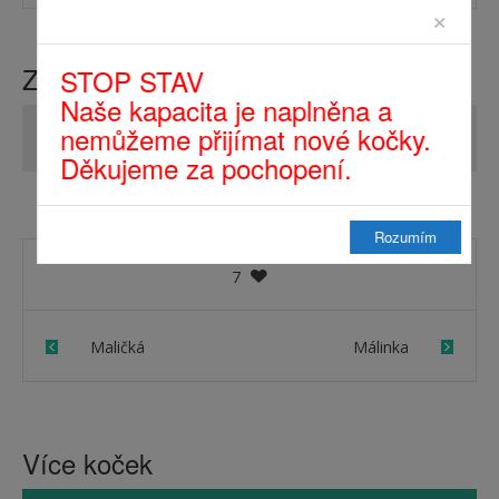
×
Zprávy z domova
STOP STAV
Naše kapacita je naplněna a
nemůžeme přijímat nové kočky.
Zatím tu žádné zprávy nejsou...
Děkujeme za pochopení.
Rozumím
7
Maličká
Málinka
Více koček