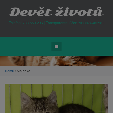
Kontejner na odpad Praha
Telefon: 733 550 296 | Transparentní účet:
2800060940/2010
Domů
/
Malenka