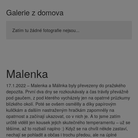
Galerie z domova
Zatím tu žádné fotografie nejsou...
Malenka
17.1.2022 – Malenka a Málinka byly převezeny do pražského
depozita. První dva dny se rozkoukávaly a čas trávily převážně
pod gaučem, z pod kterého vycházely jen na opatrné průzkumy
blízkého okolí. Poté se ovšem osmělily a díky papírovým
kuličkám a dalším nastraženým hračkám zapomněly na
opatrnost a začínají ukazovat, co v nich je. A to jsme zatím
určitě viděli jen kousek jejich skutečného temperamentu – už se
těšíme, až to rozbalí naplno :) Když se na chvíli někde zastaví,
nechají se pohladit a občas i trochu předou, ale na úplné