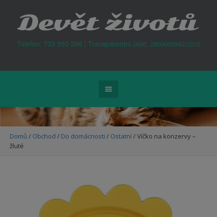
Kontejner na odpad Praha
Telefon: 733 550 296 | Transparentní účet:
2800060940/2010
Domů
/
Obchod
/
Do domácnosti
/
Ostatní
/ Víčko na konzervy –
žluté