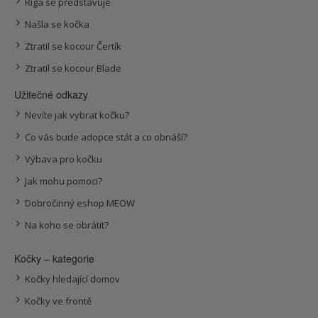
Riga se představuje
Našla se kočka
Ztratil se kocour Čertík
Ztratil se kocour Blade
Užitečné odkazy
Nevíte jak vybrat kočku?
Co vás bude adopce stát a co obnáší?
Výbava pro kočku
Jak mohu pomoci?
Dobročinný eshop MEOW
Na koho se obrátit?
Kočky – kategorie
Kočky hledající domov
Kočky ve frontě