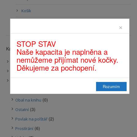
Košík
Přihlásit se
×
STOP STAV
Kategorie produktů
Naše kapacita je naplněna a
nemůžeme přijímat nové kočky.
(13)
Akce
Děkujeme za pochopení.
(0)
Dárkové sady
(44)
Do domácnosti
Rozumím
(13)
Látková zvířátka a srdíčka
(0)
Obal na knihu
(3)
Ostatní
(2)
Povlak na polštář
(6)
Prostírání