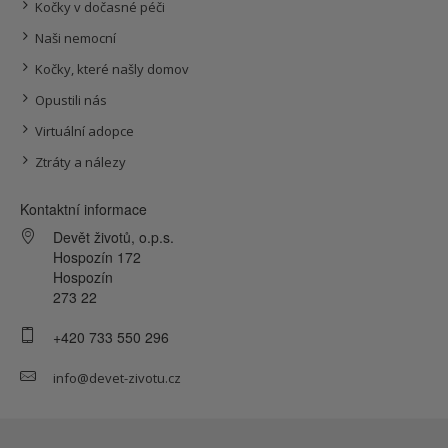
Kočky v dočasné péči
Naši nemocní
Kočky, které našly domov
Opustili nás
Virtuální adopce
Ztráty a nálezy
Kontaktní informace
Devět životů, o.p.s.
Hospozín 172
Hospozín
273 22
+420 733 550 296
info@devet-zivotu.cz