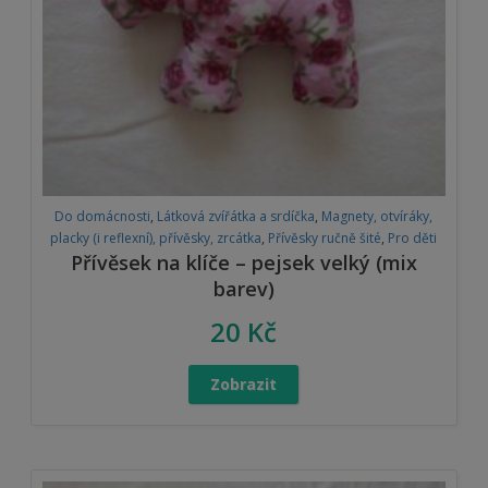
Do domácnosti
,
Látková zvířátka a srdíčka
,
Magnety, otvíráky,
placky (i reflexní), přívěsky, zrcátka
,
Přívěsky ručně šité
,
Pro děti
Přívěsek na klíče – pejsek velký (mix
barev)
20
Kč
Zobrazit