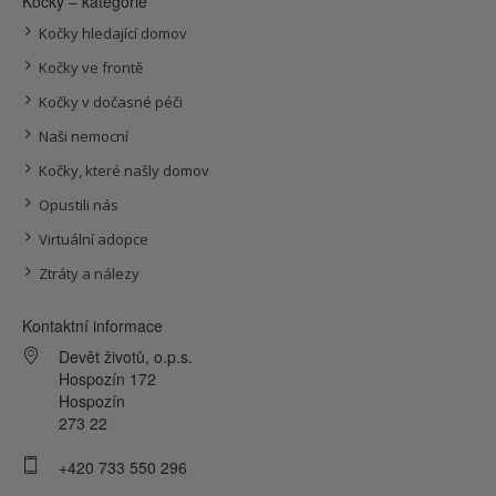
Kočky – kategorie
Kočky hledající domov
Kočky ve frontě
Kočky v dočasné péči
Naši nemocní
Kočky, které našly domov
Opustili nás
Virtuální adopce
Ztráty a nálezy
Kontaktní informace
Devět životů, o.p.s.
Hospozín 172
Hospozín
273 22
+420 733 550 296