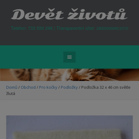
Kontejner na odpad Praha
Telefon: 733 550 296 | Transparentní účet:
2800060940/2010
Domů
/
Obchod
/
Pro kočky
/
Podložky
/ Podložka 32 x 46 cm světle
žlutá