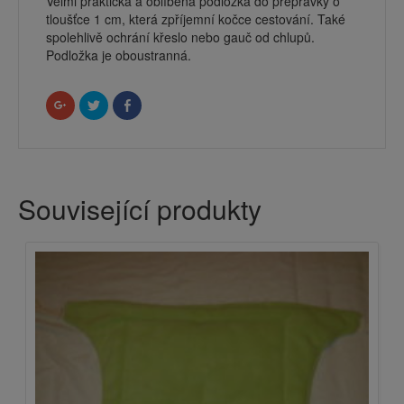
Velmi praktická a oblíbená podložka do přepravky o
tloušťce 1 cm, která zpříjemní kočce cestování. Také
spolehlivě ochrání křeslo nebo gauč od chlupů.
Podložka je oboustranná.
Sdílet
Sdílet
Click
na
na
to
Google+
Twitteru
share
(Otevře
(Otevře
on
se
se
Facebook
v
v
(Otevře
novém
novém
se
okně)
okně)
v
novém
Související produkty
okně)