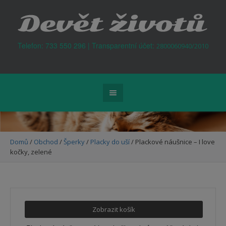
Kontejner na odpad Praha
Telefon: 733 550 296 | Transparentní účet:
2800060940/2010
Domů
/
Obchod
/
Šperky
/
Placky do uší
/ Plackové náušnice – I love
kočky, zelené
Zobrazit košík