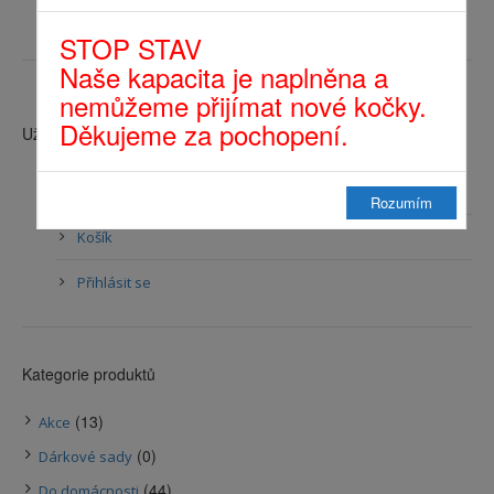
STOP STAV
Naše kapacita je naplněna a
nemůžeme přijímat nové kočky.
Děkujeme za pochopení.
Uživatelské menu
Můj účet
Rozumím
Košík
Přihlásit se
Kategorie produktů
(13)
Akce
(0)
Dárkové sady
(44)
Do domácnosti