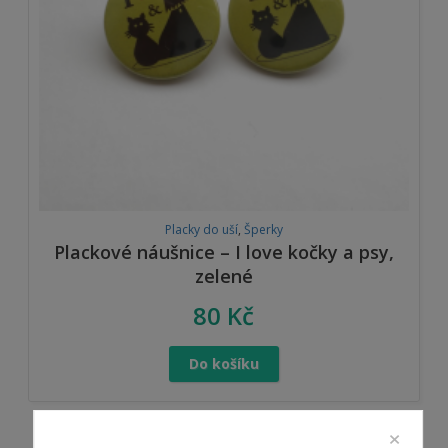
Placky do uší
,
Šperky
Plackové náušnice – I love kočky a psy,
zelené
80
Kč
Do košíku
×