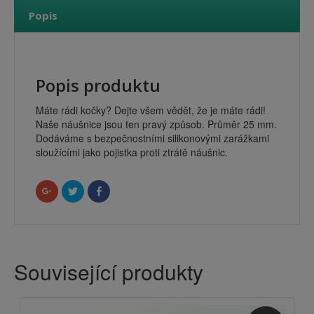
Popis
Popis produktu
Máte rádi kočky? Dejte všem vědět, že je máte rádi!
Naše náušnice jsou ten pravý způsob. Průměr 25 mm.
Dodáváme s bezpečnostními
silikonovými zarážkami
sloužícími jako pojistka proti ztrátě náušnic.
Sdílet
Sdílet
Click
na
na
to
Google+
Twitteru
share
(Otevře
(Otevře
on
se
se
Facebook
v
v
(Otevře
novém
novém
se
okně)
okně)
v
novém
Související produkty
okně)