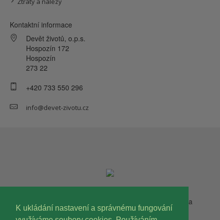
Ztráty a nálezy
Kontaktní informace
Devět životů, o.p.s.
Hospozín 172
Hospozín
273 22
+420 733 550 296
info@devet-zivotu.cz
Copyright © 2023 Devět životů, o.p.s. Všechna práva
K ukládání nastavení a správnému fungování
vyhrazena.
využíváme soubory cookies. Používáním