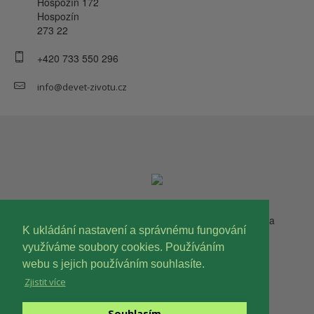
Hospozín 172
Hospozín
273 22
+420 733 550 296
info@devet-zivotu.cz
Copyright © 2023 Devět životů, o.p.s. Všechna práva
K ukládání nastavení a správnému fungování
vyhrazena.
využíváme soubory cookies. Používáním
webu s jejich používáním souhlasíte.
Zjistit více
Souhlasím