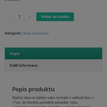
Přidat do košíku
Kategorie:
Obaly na telefony
Popis
Další informace
Popis produktu
Stylový obal na telefon nebo na brýle o velikosti 9cm x
17cm, do kterého pohodlně schováte i toho
nejstaršího telefonního stařečka a pořád budete in!