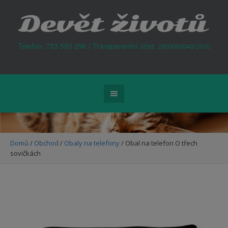
Kontejner na odpad Praha
Telefon: 733 550 296 | Transparentní účet:
2800060940/2010
Domů
/
Obchod
/
Obaly na telefony
/ Obal na telefon O třech
sovičkách