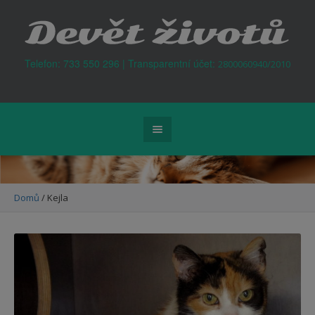
Kontejner na odpad Praha
Telefon: 733 550 296 | Transparentní účet:
2800060940/2010
Domů
/
Kejla