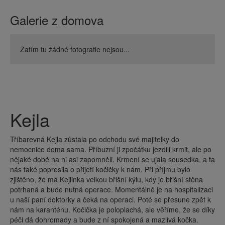
Galerie z domova
Zatím tu žádné fotografie nejsou...
Kejla
Tříbarevná Kejla zůstala po odchodu své majitelky do
nemocnice doma sama. Příbuzní ji zpočátku jezdili krmit, ale po
nějaké době na ni asi zapomněli. Krmení se ujala sousedka, a ta
nás také poprosila o přijetí kočičky k nám. Při příjmu bylo
zjištěno, že má Kejlinka velkou břišní kýlu, kdy je břišní stěna
potrhaná a bude nutná operace. Momentálně je na hospitalizaci
u naší paní doktorky a čeká na operaci. Poté se přesune zpět k
nám na karanténu. Kočička je poloplachá, ale věříme, že se díky
péči dá dohromady a bude z ní spokojená a mazlivá kočka.