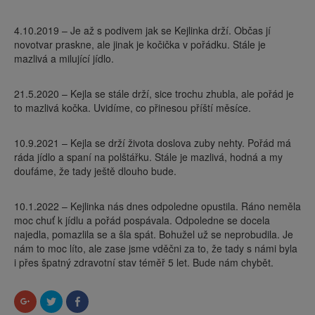
4.10.2019 – Je až s podivem jak se Kejlinka drží. Občas jí
novotvar praskne, ale jinak je kočička v pořádku. Stále je
mazlivá a milující jídlo.
21.5.2020 – Kejla se stále drží, sice trochu zhubla, ale pořád je
to mazlivá kočka. Uvidíme, co přinesou příští měsíce.
10.9.2021 – Kejla se drží života doslova zuby nehty. Pořád má
ráda jídlo a spaní na polštářku. Stále je mazlivá, hodná a my
doufáme, že tady ještě dlouho bude.
10.1.2022 – Kejlinka nás dnes odpoledne opustila. Ráno neměla
moc chuť k jídlu a pořád pospávala. Odpoledne se docela
najedla, pomazlila se a šla spát. Bohužel už se neprobudila. Je
nám to moc líto, ale zase jsme vděčni za to, že tady s námi byla
i přes špatný zdravotní stav téměř 5 let. Bude nám chybět.
Sdílet
Sdílet
Click
na
na
to