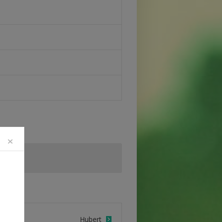
×
Hubert