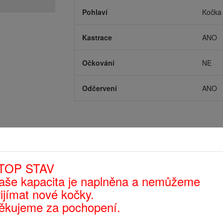
Pohlaví
Kočka
Kastrace
ANO
Očkování
NE
Odčervení
ANO
TOP STAV
aše kapacita je naplněna a nemůžeme
řijímat nové kočky.
ěkujeme za pochopení.
3