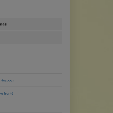
náší
- Hospozín
ve frontě