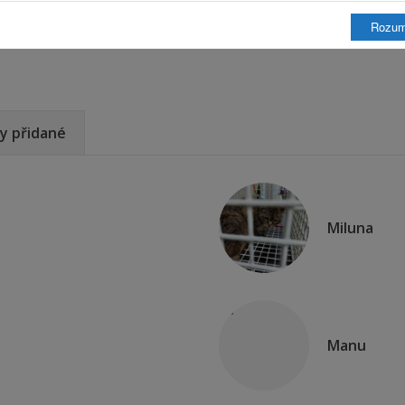
Rozu
y přidané
Miluna
Manu