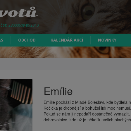
účet:
2800060940/2010
ÁS
OBCHOD
KALENDÁŘ AKCÍ
NOVINKY
Emílie
Emílie pochází z Mladé Boleslavi, kde bydlela 
Kočička je drobnější a bohužel lidi moc nemusí
Pokud se nám ji nepodaří dostatečně vymazlit
dobrovolnice, kde už je několik našich plachýc