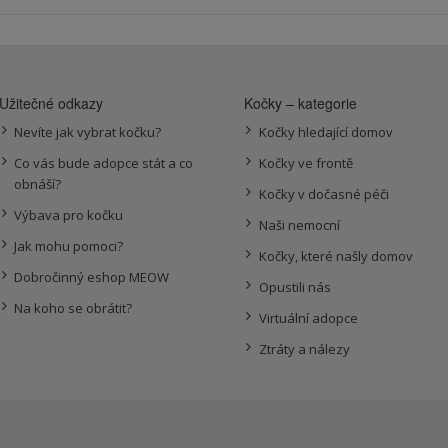
Užitečné odkazy
Kočky – kategorie
Nevíte jak vybrat kočku?
Kočky hledající domov
Co vás bude adopce stát a co
Kočky ve frontě
obnáší?
Kočky v dočasné péči
Výbava pro kočku
Naši nemocní
Jak mohu pomoci?
Kočky, které našly domov
Dobročinný eshop MEOW
Opustili nás
Na koho se obrátit?
Virtuální adopce
Ztráty a nálezy