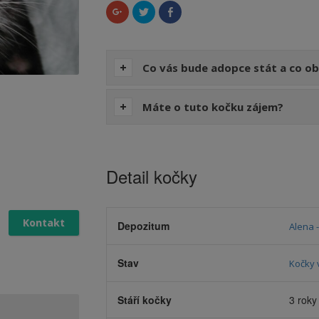
Sdílet
Sdílet
Click
na
na
to
Google+
Twitteru
share
(Otevře
(Otevře
on
se
se
Facebook
v
v
(Otevře
novém
novém
se
Co vás bude adopce stát a co ob
okně)
okně)
v
novém
okně)
Máte o tuto kočku zájem?
Detail kočky
Kontakt
Depozitum
Alena 
Stav
Kočky 
Stáří kočky
3 roky