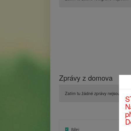
Zprávy z domova
Zatím tu žádné zprávy nejsou...
S
N
p
D
Bílej