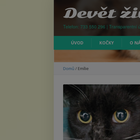
Kontejner na odpad Praha
Telefon: 733 550 296 | Transparentní 
ÚVOD
KOČKY
O N
Domů
/
Emílie