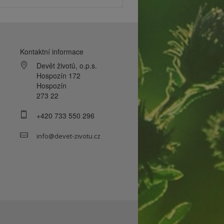
Kontaktní informace
Devět životů, o.p.s.
Hospozín 172
Hospozín
273 22
+420 733 550 296
info@devet-zivotu.cz