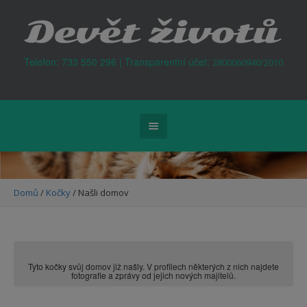
Kontejner na odpad Praha
Telefon: 733 550 296 | Transparentní účet:
2800060940/2010
Domů
/
Kočky
/
Našli domov
Tyto kočky svůj domov již našly. V profilech některých z nich najdete
fotografie a zprávy od jejich nových majitelů.