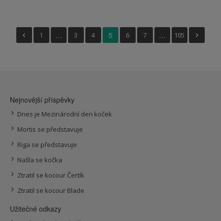
…
5
…
1
3
4
6
7
105
Nejnovější příspěvky
Dnes je Mezinárodní den koček
Mortis se představuje
Riga se představuje
Našla se kočka
Ztratil se kocour Čertík
Ztratil se kocour Blade
Užitečné odkazy