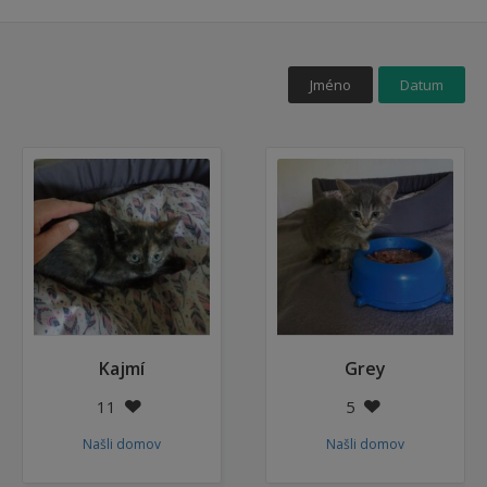
Jméno
Datum
Kajmí
Grey
11
5
Našli domov
Našli domov