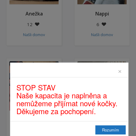
Anežka
Nappi
12
6
Našli domov
Našli domov
×
STOP STAV
Naše kapacita je naplněna a
nemůžeme přijímat nové kočky.
Děkujeme za pochopení.
Manu
Viky
Rozumím
9
11