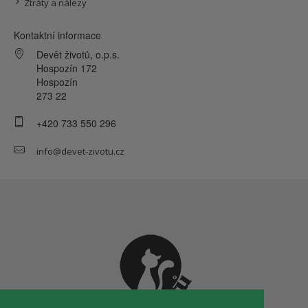
Ztráty a nálezy
Kontaktní informace
Devět životů, o.p.s.
Hospozín 172
Hospozín
273 22
+420 733 550 296
info@devet-zivotu.cz