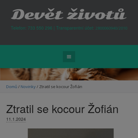
Kontejner na odpad Praha
Telefon: 733 550 296 | Transparentní účet:
2800060940/2010
Domů
/
Novinky
/
Ztratil se kocour Žofián
Ztratil se kocour Žofián
11.1.2024