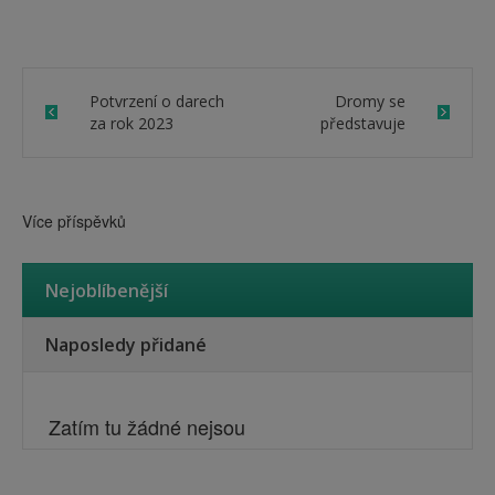
okně)
okně)
v
novém
okně)
Potvrzení o darech
Dromy se
za rok 2023
představuje
Více příspěvků
Nejoblíbenější
Naposledy přidané
Zatím tu žádné nejsou