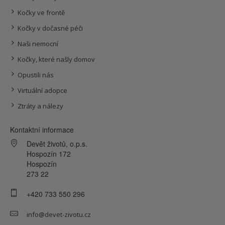
Kočky ve frontě
Kočky v dočasné péči
Naši nemocní
Kočky, které našly domov
Opustili nás
Virtuální adopce
Ztráty a nálezy
Kontaktní informace
Devět životů, o.p.s.
Hospozín 172
Hospozín
273 22
+420 733 550 296
info@devet-zivotu.cz