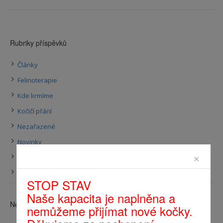
Rubriky příspěvků
Články
Felinoterapie
Kde krmíme
Kočičí přání
Nezařazené
Novinky
×
Výroční zprávy
Ztráty a nálezy
STOP STAV
Naše kapacita je naplněna a
Nejnovější příspěvky
nemůžeme přijímat nové kočky.