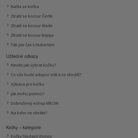
Našla se kočka
Ztratil se kocour Čertík
Ztratil se kocour Blade
Ztratil se kocour Bajaja
Tak jde čas s Hubertem
Užitečné odkazy
Nevíte jak vybrat kočku?
Co vás bude adopce stát a co obnáší?
Výbava pro kočku
Jak mohu pomoci?
Dobročinný eshop MEOW
Na koho se obrátit?
Kočky – kategorie
Kočky hledající domov