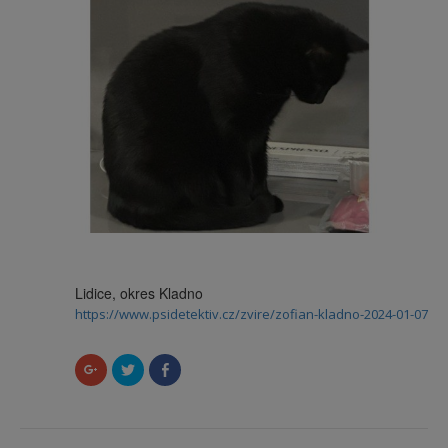
Lidice, okres Kladno
https://www.psidetektiv.cz/zvire/zofian-kladno-2024-01-07
Sdílet
Sdílet
Click
na
na
to
Google+
Twitteru
share
(Otevře
(Otevře
on
se
se
Facebook
v
v
(Otevře
novém
novém
se