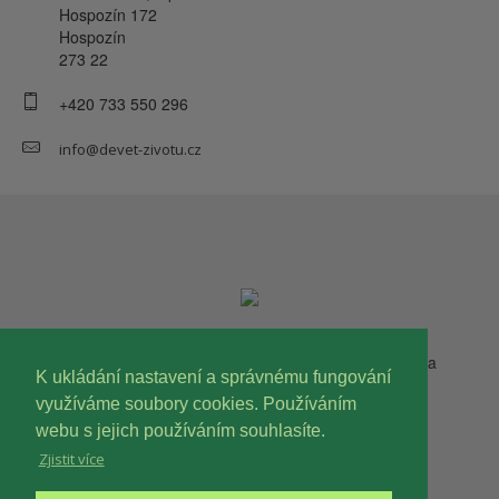
Hospozín 172
Hospozín
273 22
+420 733 550 296
info@devet-zivotu.cz
Copyright © 2023 Devět životů, o.p.s. Všechna práva
K ukládání nastavení a správnému fungování
vyhrazena.
využíváme soubory cookies. Používáním
webu s jejich používáním souhlasíte.
Zjistit více