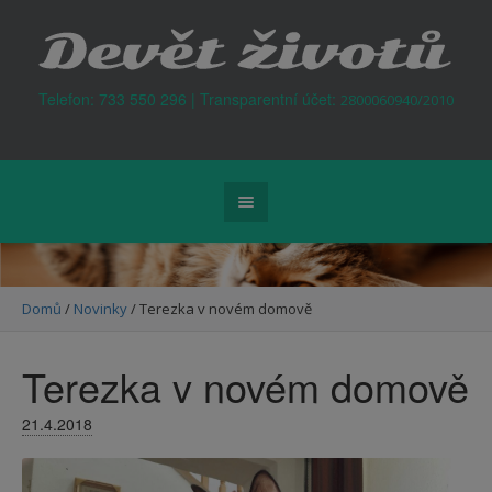
Kontejner na odpad Praha
Telefon: 733 550 296 | Transparentní účet:
2800060940/2010
Domů
/
Novinky
/
Terezka v novém domově
Terezka v novém domově
21.4.2018