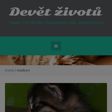
Kontejner na odpad Praha
Telefon: 733 550 296 | Transparentní účet:
2800060940/2010
Domů
/
Adalbert