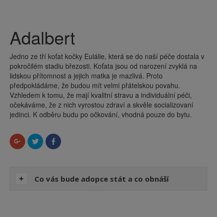
Adalbert
Jedno ze tří koťat kočky Eulálie, která se do naší péče dostala v
pokročilém stadiu březosti. Koťata jsou od narození zvyklá na
lidskou přítomnost a jejich matka je mazlivá. Proto
předpokládáme, že budou mít velmi přátelskou povahu.
Vzhledem k tomu, že mají kvalitní stravu a individuální péči,
očekáváme, že z nich vyrostou zdraví a skvěle socializovaní
jedinci. K odběru budu po očkování, vhodná pouze do bytu.
Sdílet
Sdílet
Click
na
na
to
Google+
Twitteru
share
(Otevře
(Otevře
on
se
se
Facebook
v
v
(Otevře
novém
novém
se
Co vás bude adopce stát a co obnáší
okně)
okně)
v
novém
okně)