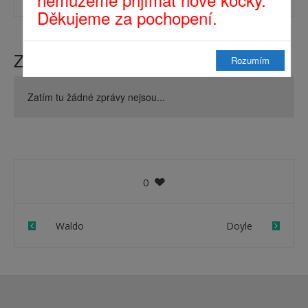
Děkujeme za pochopení.
Zprávy z domova
Rozumím
Zatím tu žádné zprávy nejsou...
0
Waldo
Doyle