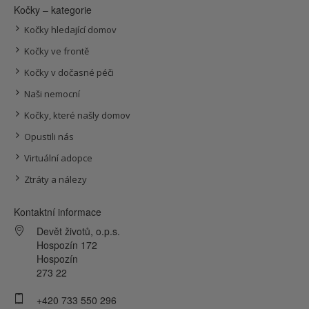
Kočky – kategorie
Kočky hledající domov
Kočky ve frontě
Kočky v dočasné péči
Naši nemocní
Kočky, které našly domov
Opustili nás
Virtuální adopce
Ztráty a nálezy
Kontaktní informace
Devět životů, o.p.s.
Hospozín 172
Hospozín
273 22
+420 733 550 296