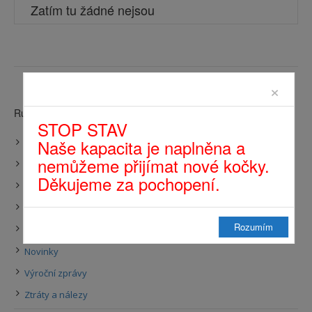
Zatím tu žádné nejsou
×
Rubriky příspěvků
STOP STAV
Naše kapacita je naplněna a
Články
nemůžeme přijímat nové kočky.
Felinoterapie
Děkujeme za pochopení.
Kde krmíme
Kočičí přání
Rozumím
Nezařazené
Novinky
Výroční zprávy
Ztráty a nálezy