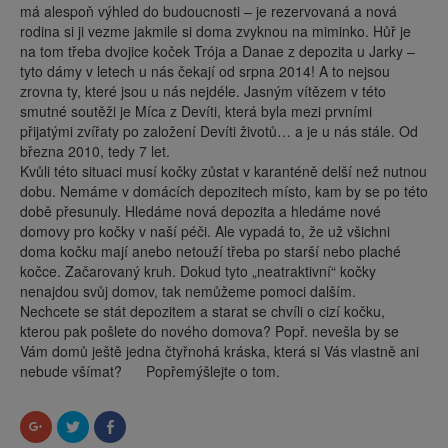
má alespoň výhled do budoucnosti – je rezervovaná a nová
rodina si ji vezme jakmile si doma zvyknou na miminko. Hůř je
na tom třeba dvojice koček Trója a Danae z depozita u Jarky –
tyto dámy v letech u nás čekají od srpna 2014! A to nejsou
zrovna ty, které jsou u nás nejdéle. Jasným vítězem v této
smutné soutěži je Míca z Devíti, která byla mezi prvními
přijatými zvířaty po založení Devíti životů… a je u nás stále. Od
března 2010, tedy 7 let.
Kvůli této situaci musí kočky zůstat v karanténě delší než nutnou
dobu. Nemáme v domácích depozitech místo, kam by se po této
době přesunuly. Hledáme nová depozita a hledáme nové
domovy pro kočky v naší péči. Ale vypadá to, že už všichni
doma kočku mají anebo netouží třeba po starší nebo plaché
kočce. Začarovaný kruh. Dokud tyto „neatraktivní“ kočky
nenajdou svůj domov, tak nemůžeme pomoci dalším.
Nechcete se stát depozitem a starat se chvíli o cizí kočku,
kterou pak pošlete do nového domova? Popř. nevešla by se
Vám domů ještě jedna čtyřnohá kráska, která si Vás vlastně ani
nebude všímat?
Popřemýšlejte o tom.
Sdílet
Sdílet
Click
na
na
to