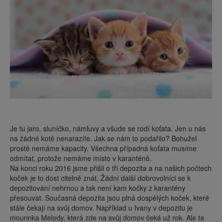
Je tu jaro, sluníčko, námluvy a všude se rodí koťata. Jen u nás
na žádné kotě nenarazíte. Jak se nám to podařilo? Bohužel
prostě nemáme kapacity. Všechna případná koťata musíme
odmítat, protože nemáme místo v karanténě.
Na konci roku 2016 jsme přišli o tři depozita a na našich počtech
koček je to dost citelně znát. Žádní další dobrovolníci se k
depozitování nehrnou a tak
není kam kočky z karantény
přesouvat. Současná depozita jsou plná dospělých koček, které
stále čekají na svůj domov. Například u Ivany v depozitu je
mourinka Melody, která zde na svůj domov čeká už rok. Ale ta