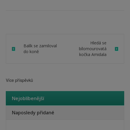
Google+
Twitteru
share
(Otevře
(Otevře
on
se
se
Facebook
v
v
(Otevře
novém
novém
se
okně)
okně)
v
novém
okně)
Hledá se
Balík se zamiloval
bílomourovatá
do koně
kočka Amidala
Více příspěvků
Nejoblíbenější
Naposledy přidané