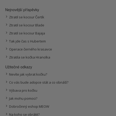
Nejnovější příspěvky
Ztratil se kocour Čertík
Ztratil se kocour Blade
Ztratil se kocour Bajaja
Tak jde čas s Hubertem
Operace černého krasavce
Ztratila se kočka Hranolka
Užitečné odkazy
Nevíte jak vybrat kočku?
Co vás bude adopce stát a co obnáší?
Výbava pro kočku
Jak mohu pomoci?
Dobročinný eshop MEOW
Na koho se obrátit?