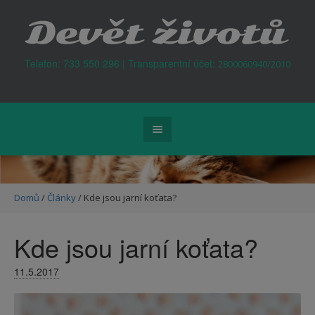
Kontejner na odpad Praha
Telefon: 733 550 296 | Transparentní účet:
2800060940/2010
Domů
/
Články
/
Kde jsou jarní koťata?
Kde jsou jarní koťata?
11.5.2017