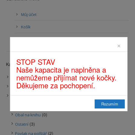
Můj účet
Košík
Přihlásit se
×
STOP STAV
Kategorie produktů
Naše kapacita je naplněna a
nemůžeme přijímat nové kočky.
(13)
Akce
Děkujeme za pochopení.
(0)
Dárkové sady
(44)
Do domácnosti
Rozumím
(13)
Látková zvířátka a srdíčka
(0)
Obal na knihu
(3)
Ostatní
(2)
Povlak na polštář