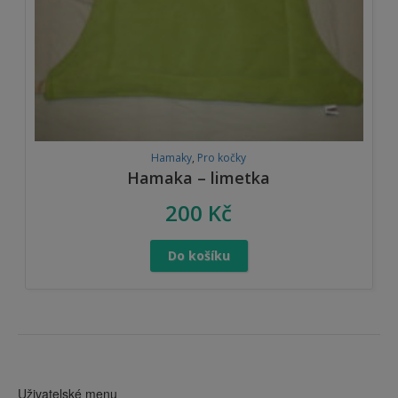
Hamaky
,
Pro kočky
Hamaka – limetka
200
Kč
Do košíku
Uživatelské menu