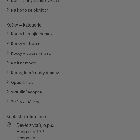
Dobročinný eshop MEOW
Na koho se obrátit?
Kočky – kategorie
Kočky hledající domov
Kočky ve frontě
Kočky v dočasné péči
Naši nemocní
Kočky, které našly domov
Opustili nás
Virtuální adopce
Ztráty a nálezy
Kontaktní informace
Devět životů, o.p.s.
Hospozín 172
Hospozín