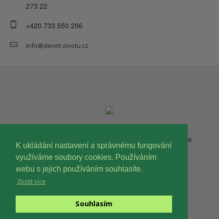
273 22
+420 733 550 296
info@devet-zivotu.cz
Copyright © 2023 Devět životů, o.p.s. Všechna práva
K ukládání nastavení a správnému fungování
vyhrazena.
využíváme soubory cookies. Používáním
webu s jejich používáním souhlasíte.
Zjistit více
Souhlasím