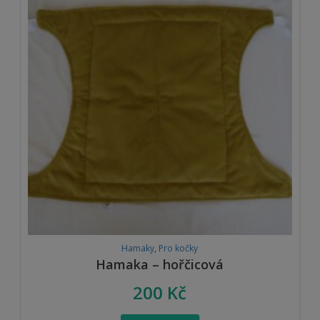
Hamaky
,
Pro kočky
Hamaka – hořčicová
200
Kč