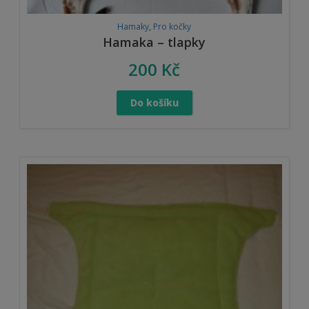
Hamaky
,
Pro kočky
Hamaka – tlapky
200
Kč
Do košíku