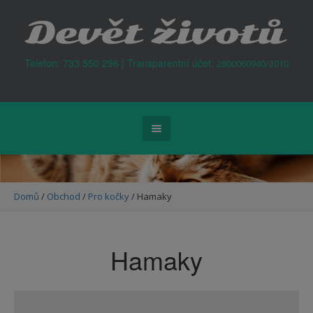
Kontejner na odpad Praha
Telefon: 733 550 296 | Transparentní účet:
2800060940/2010
Domů
/
Obchod
/
Pro kočky
/ Hamaky
Hamaky