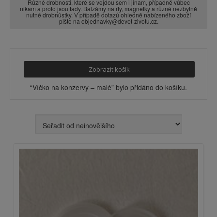
Různé drobnosti, které se vejdou sem i jinam, případně vůbec
nikam a proto jsou tady. Balzámy na rty, magnetky a různé nezbytně
nutné drobnůstky. V případě dotazů ohledně nabízeného zboží
pište na objednavky@devet-zivotu.cz.
Zobrazit košík
“Víčko na konzervy – malé” bylo přidáno do košíku.