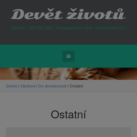
Kontejner na odpad Praha
Telefon: 733 550 296 | Transparentní účet:
2800060940/2010
Domů
/
Obchod
/
Do domácnosti
/ Ostatní
Ostatní