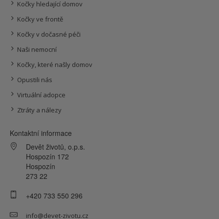
Kočky hledající domov
Kočky ve frontě
Kočky v dočasné péči
Naši nemocní
Kočky, které našly domov
Opustili nás
Virtuální adopce
Ztráty a nálezy
Kontaktní informace
Devět životů, o.p.s.
Hospozín 172
Hospozín
273 22
+420 733 550 296
info@devet-zivotu.cz