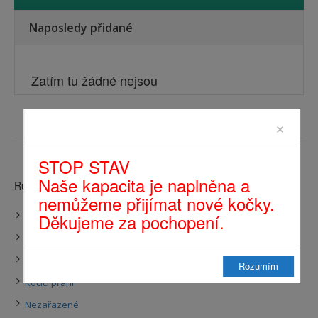
Naposledy přidané
Zatím tu žádné nejsou
×
STOP STAV
Naše kapacita je naplněna a
Rubriky příspěvků
nemůžeme přijímat nové kočky.
Děkujeme za pochopení.
Články
Felinoterapie
Kde krmíme
Rozumím
Kočičí přání
Nezařazené