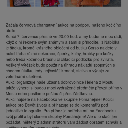
Začala červnová charitativní aukce na podporu našeho kočičího
útulku.
Končí 7. července přesně ve 20:00 hod. a my budeme moc rádi,
když o ní řeknete svým známým a sami si přihodíte. :) Nabídka
je široká, kromě krásného oblečení od butiku Corso najdete v
aukci třeba různé dekorace, šperky, knihy, hračky pro kočky
nebo třeba koženou brašnu či chladící podložku pro zvířata.
Veškerý výtěžek bude použit na úhradu nákladů spojených s
chodem útulku, tedy nejčastěji krmení, stelivo a výdaje za
veterinární ošetření.
Aukci organizuje naše úžasná dobrovolnice Helena z Mostu,
takže výherci si budou moci vydražené předměty převzít přímo v
Mostu nebo posíláme poštou či přes Zásilkovnu.
Aukci najdete na Facebooku ve skupině Pomáhejme! Kočičí
aukce pro Devět životů a přihazuje se do komentářů pod
jednotlivé fotografie. Pro příhoz je potřeba mít na Facebooku
svůj profil a být členem skupiny Pomáhejme! Ale o to stačí jen
požádat, některý z administrátorů vám žádost obratem schválí a
k ničemu se tím nezavazujete.