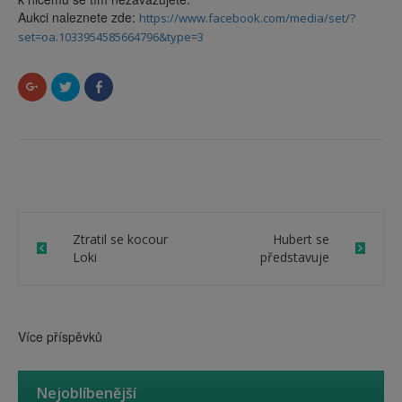
Aukci naleznete zde:
https://www.facebook.com/media/set/?
set=oa.1033954585664796&type=3
Sdílet
Sdílet
Click
na
na
to
Google+
Twitteru
share
(Otevře
(Otevře
on
se
se
Facebook
v
v
(Otevře
novém
novém
se
okně)
okně)
v
novém
okně)
Ztratil se kocour
Hubert se
Loki
představuje
Více příspěvků
Nejoblíbenější