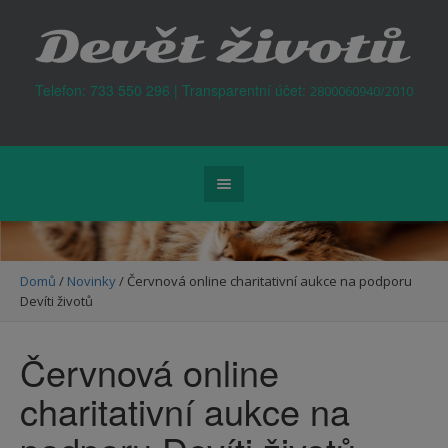
Kontejner na odpad Praha
Telefon: 733 550 296 | Transparentní účet:
2800060940/2010
Domů
/
Novinky
/
Červnová online charitativní aukce na podporu
Devíti životů
Červnová online
charitativní aukce na