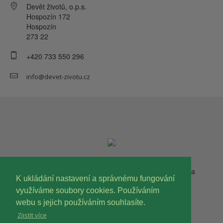
Devět životů, o.p.s.
Hospozín 172
Hospozín
273 22
+420 733 550 296
info@devet-zivotu.cz
Copyright © 2023 Devět životů, o.p.s. Všechna práva
K ukládání nastavení a správnému fungování
vyhrazena.
využíváme soubory cookies. Používáním
webu s jejich používáním souhlasíte.
Zjistit více