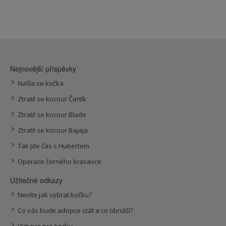
Nejnovější příspěvky
Našla se kočka
Ztratil se kocour Čertík
Ztratil se kocour Blade
Ztratil se kocour Bajaja
Tak jde čas s Hubertem
Operace černého krasavce
Užitečné odkazy
Nevíte jak vybrat kočku?
Co vás bude adopce stát a co obnáší?
Výbava pro kočku