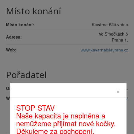
Místo konání
Místo konání:
Kavárna Bílá vrána
Ve Smečkách 5
Adresa:
Praha 1
,
Web:
www.kavarnabilavrana.cz
Pořadatel
×
Organizátor:
Devět životů o.p.s.
Web:
devet-zivotu.cz/
STOP STAV
Naše kapacita je naplněna a
nemůžeme přijímat nové kočky.
Děkujeme za pochopení.