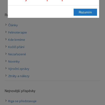
Rozumím
Rubriky příspěvků
Články
Felinoterapie
Kde krmíme
Kočičí přání
Nezařazené
Novinky
Výroční zprávy
Ztráty a nálezy
Nejnovější příspěvky
Riga se představuje