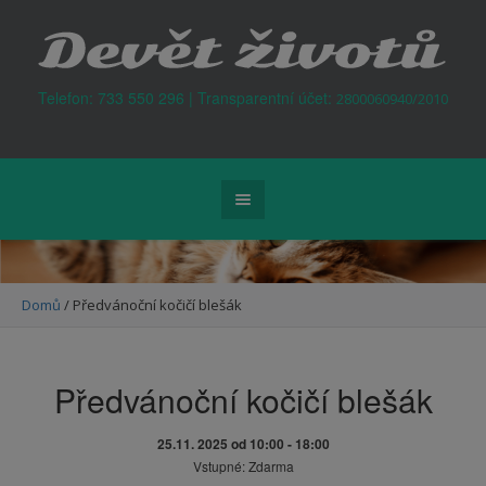
Kontejner na odpad Praha
Telefon: 733 550 296 | Transparentní účet:
2800060940/2010
Domů
/
Předvánoční kočičí blešák
Předvánoční kočičí blešák
25.11. 2025 od 10:00
-
18:00
Vstupné: Zdarma