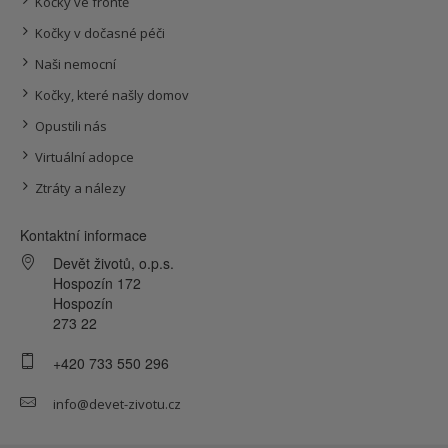
Kočky ve frontě
Kočky v dočasné péči
Naši nemocní
Kočky, které našly domov
Opustili nás
Virtuální adopce
Ztráty a nálezy
Kontaktní informace
Devět životů, o.p.s.
Hospozín 172
Hospozín
273 22
+420 733 550 296
info@devet-zivotu.cz