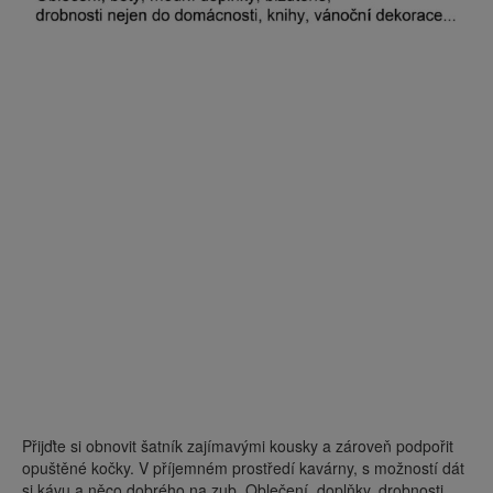
Přijďte si obnovit šatník zajímavými kousky a zároveň podpořit
opuštěné kočky. V příjemném prostředí kavárny, s možností dát
si kávu a něco dobrého na zub. Oblečení, doplňky, drobnosti