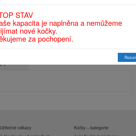
Jackie se v novém rychle
TOP STAV
zabydlela
aše kapacita je naplněna a nemůžeme
řijímat nové kočky.
ěkujeme za pochopení.
Rozu
y přidané
Užitečné odkazy
Kočky – kategorie