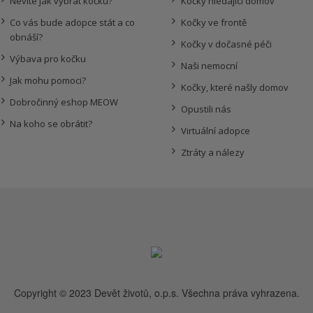
Nevíte jak vybrat kočku?
Kočky hledající domov
Co vás bude adopce stát a co
Kočky ve frontě
obnáší?
Kočky v dočasné péči
Výbava pro kočku
Naši nemocní
Jak mohu pomoci?
Kočky, které našly domov
Dobročinný eshop MEOW
Opustili nás
Na koho se obrátit?
Virtuální adopce
Ztráty a nálezy
Copyright © 2023 Devět životů, o.p.s. Všechna práva vyhrazena.