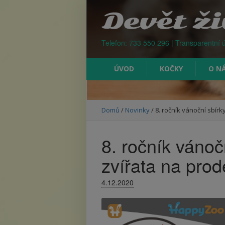
Kontejner na odpad Praha
Telefon: 733 550 296 | Transparentní 
ÚVOD
KOČKY
O N
Domů
/
Novinky
/
8. ročník vánoční sbír
8. ročník vánoč
zvířata na pro
4.12.2020