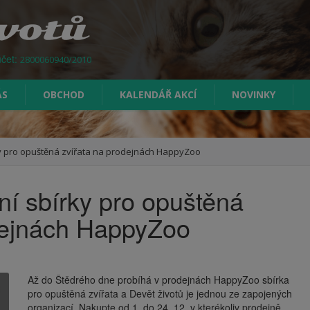
účet:
2800060940/2010
ÁS
OBCHOD
KALENDÁŘ AKCÍ
NOVINKY
ky pro opuštěná zvířata na prodejnách HappyZoo
ní sbírky pro opuštěná
dejnách HappyZoo
Až do Štědrého dne probíhá v prodejnách HappyZoo sbírka
pro opuštěná zvířata a Devět životů je jednou ze zapojených
organizací. Nakupte od 1. do 24. 12. v kterékoliv prodejně