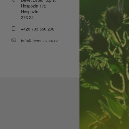
Hospozín 172
Hospozín
273 22
+420 733 550 296
info@devet-zivotu.cz