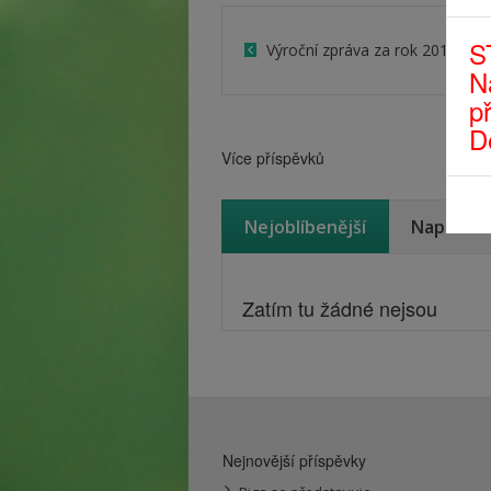
S
Výroční zpráva za rok 2019
N
p
D
Více příspěvků
Nejoblíbenější
Naposled
Zatím tu žádné nejsou
Nejnovější příspěvky