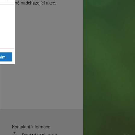
žádné nadcházející akce.
mím
Kontaktní informace
Devět životů, o.p.s.